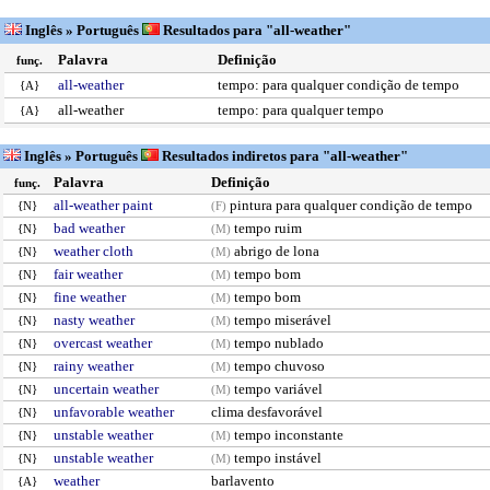
Inglês » Português
Resultados para "all-weather"
Palavra
Definição
funç.
all-weather
tempo: para qualquer condição de tempo
{A}
all-weather
tempo: para qualquer tempo
{A}
Inglês » Português
Resultados indiretos para "all-weather"
Palavra
Definição
funç.
all-weather paint
pintura para qualquer condição de tempo
{N}
(F)
bad weather
tempo ruim
{N}
(M)
weather cloth
abrigo de lona
{N}
(M)
fair weather
tempo bom
{N}
(M)
fine weather
tempo bom
{N}
(M)
nasty weather
tempo miserável
{N}
(M)
overcast weather
tempo nublado
{N}
(M)
rainy weather
tempo chuvoso
{N}
(M)
uncertain weather
tempo variável
{N}
(M)
unfavorable weather
clima desfavorável
{N}
unstable weather
tempo inconstante
{N}
(M)
unstable weather
tempo instável
{N}
(M)
weather
barlavento
{A}