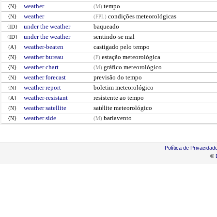
weather
tempo
{N}
(M)
weather
condições meteorológicas
{N}
(FPL)
under the weather
baqueado
{ID}
under the weather
sentindo-se mal
{ID}
weather-beaten
castigado pelo tempo
{A}
weather bureau
estação meteorológica
{N}
(F)
weather chart
gráfico meteorológico
{N}
(M)
weather forecast
previsão do tempo
{N}
weather report
boletim meteorológico
{N}
weather-resistant
resistente ao tempo
{A}
weather satellite
satélite meteorológico
{N}
weather side
barlavento
{N}
(M)
Política de Privacidad
©