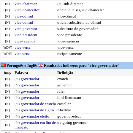
vice-chairman
sub-director
{N}
(M)
vice-chancellor
oficial que segue o chanceler
{N}
vice-consul
vice-cônsul
{N}
vice-consul
oficial substituto do cônsul
{N}
vice-governor
substituto do governador
{N}
vice-president
vice-presidente
{N}
vice-regency
vice-regência
{N}
vice versa
vice-versa
{ADV}
vice versa
reciprocamente
{ADV}
Português » Inglês
Resultados indiretos para "vice-governador"
Palavra
Definição
funç.
governador
exarch
{N}
(M)
governador
governor
{N}
(M)
governador
ruler
{N}
(M)
governador
lord-lieutenant
{N}
(M)
governador de castelo
castellan
{N}
(M)
governador do Egito
Khedive
{N}
(M)
governador eleito
governor-elect
{N}
(M)
governador em fim de
outgoing governor
(M)
{N}
mandato