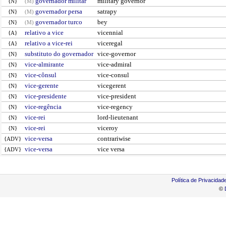
governador militar
military governor
{N}
(M)
governador persa
satrapy
{N}
(M)
governador turco
bey
{N}
(M)
relativo a vice
vicennial
{A}
relativo a vice-rei
viceregal
{A}
substituto do governador
vice-governor
{N}
vice-almirante
vice-admiral
{N}
vice-cônsul
vice-consul
{N}
vice-gerente
vicegerent
{N}
vice-presidente
vice-president
{N}
vice-regência
vice-regency
{N}
vice-rei
lord-lieutenant
{N}
vice-rei
viceroy
{N}
vice-versa
contrariwise
{ADV}
vice-versa
vice versa
{ADV}
Política de Privacidad
©