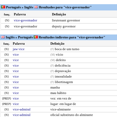
Português » Inglês
Resultados para "vice-governador"
Palavra
Definição
funç.
vice-governador
lieutenant governor
{N}
vice-governador
deputy governor
{N}
Inglês » Português
Resultados indiretos para "vice-governador"
Palavra
Definição
funç.
jaw vice
boca de um turno
{N}
(F)
vice
vício
{N}
(M)
vice
defeito
{N}
(M)
vice
deficiência
{N}
(F)
vice
depravação
{N}
(F)
vice
imoralidade
{N}
(F)
vice
libertinagem
{N}
(F)
vice
manha
{N}
vice
mau hábito
{N}
vice
vez: em vez de
{PREP}
vice
lugar: em lugar de
{PREP}
vice-admiral
vice-almirante
{N}
vice-admiral
oficial substituto do almirante
{N}